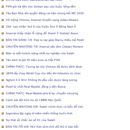
FIFA gửi trả tiền cho Jordan sau cáo buộc ‘tống tiền’
Tây Ban Nha đòi quyền đăng cai trận chung kết WC 2030
Vỡ mộng Vinicius, Arsenal chuyển sang Julian Alvarez
Chờ ‘nạn nhân’ thứ 8 của Xuân Son ở Đông Nam Á
Arsenal chấp nhận lỗ nặng để ‘thanh lí’ Gabriel Jesus
BẢN TIN SÁNG 7/8: Pep ra tay giúp Barca chiêu mộ Rodri
CHUYỂN NHƯỢNG 7/8: Arsenal săn đón Cristian Romero
Màn ra mắt hoành tráng nhất sự nghiệp của Salah
Tân binh trị giá 50 triệu euro ra mắt PSG
CHÍNH THỨC: Tương lai của Vinicius đã được định đoạt
UEFA tẩy chay World Cup cho đến khi Infantino từ chức
Nghịch lí ở M.U: Không thi đấu vẫn được tăng lương
Rodri từ chối Real Madrid, đồng ý đến Barca
CHÍNH THỨC: Real Madrid phá kỉ lục chuyển nhượng
Cảnh sát đột kích trụ sở LĐBĐ Hàn Quốc
CHUYỂN NHƯỢNG 6/8: Salah chính thức có bến đỗ mới
Argentina lập ngày kỉ niệm chiến thắng trước Anh
Sự thật về chiếc áo số 61 của Salah
BẢN TIN TỐI 6/8: HLV Kim sớm tính đối thủ ở bán kết