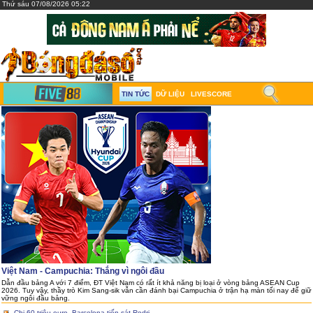
Thứ sáu 07/08/2026 05:22
TIN TỨC
DỮ LIỆU
LIVESCORE
Việt Nam - Campuchia: Thắng vì ngôi đầu
Dẫn đầu bảng A với 7 điểm, ĐT Việt Nam có rất ít khả năng bị loại ở vòng bảng ASEAN Cup
2026. Tuy vậy, thầy trò Kim Sang-sik vẫn cần đánh bại Campuchia ở trận hạ màn tối nay để giữ
vững ngôi đầu bảng.
Chi 60 triệu euro, Barcelona tiến sát Rodri