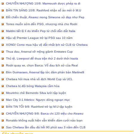
CHUYỂN NHƯỢNG 10/8: Marmoush được phép ra đi
BẢN TIN SÁNG 10/8: Rashford nhận số áo mới ở M.U
Đổi chiến thuật, Alvarez mong Simeone xử đẹp như Pep
Torres muốn sớm đến PSG, nhượng nhà cho Rodri
Maldini tiết lộ lí do khiến Pep từ chối dẫn dắt Italia
Hậu vệ Premier League trở lại PSG sau 10 năm
XONG! Como mua hậu vệ đắt nhất lịch sử CLB từ Chelsea
Thua đau, Arsenal vỡ mộng giành Emirates Cup
Thủ tệ, Liverpool để thua trận thứ 2 dưới thời Iraola
Rodri quay xe, chọn Barca: Vố đau lịch sử của Real
Đón Guimaraes, Arsenal lập tức đàm phán bán Martinelli
Chelsea hỏi mua nhà vô địch World Cup và UCL
Chelsea bị đội bóng Malaysia cầm hòa
Mourinho chê Bernerdo Silva lười tập luyện
Man City 3-1 Atletico: Ngược dòng ngoạn mục
BẢN TIN TỐI 9/8: Rashford trở lại M.U tập luyện
CHUYỂN NHƯỢNG 9/8: Barca chi 120 triệu cho Alvarez
Ronaldo không xuất hiện vẫn khiến đám cưới náo loạn
Sao Chelsea lần đầu đá hết 90 phút sau 3 năm đến CLB