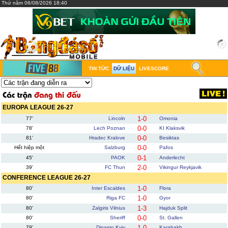
Thứ năm 06/08/2026 18:40
TIN TỨC
DỮ LIỆU
LIVESCORE
EUROPA LEAGUE 26-27
1-0
77'
Lincoln
Omonia
0-0
78'
Lech Poznan
KI Klaksvik
0-0
81'
Hradec Kralove
Besiktas
0-0
Hết hiệp một
Salzburg
Pafos
0-1
45'
PAOK
Anderlecht
2-0
39'
FC Thun
Vikingur Reykjavik
CONFERENCE LEAGUE 26-27
1-0
80'
Inter Escaldes
Flora
1-0
80'
Riga FC
Gyor
1-3
80'
Zalgiris Vilnius
Hajduk Split
0-0
80'
Sheriff
St. Gallen
1-0
79'
Dinamo Kyiv
Karabakh