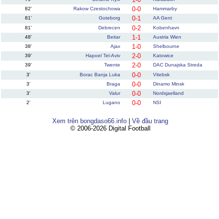
0-0
82'
Rakow Czestochowa
Hammarby
0-1
81'
Goteborg
AA Gent
0-2
81'
Debrecen
Kobenhavn
1-1
48'
Beitar
Austria Wien
1-0
38'
Ajax
Shelbourne
2-0
39'
Hapoel Tel-Aviv
Katowice
2-0
39'
Twente
DAC Dunajska Streda
0-0
3'
Borac Banja Luka
Vitebsk
0-0
3'
Braga
Dinamo Minsk
0-0
3'
Valur
Nordsjaelland
0-0
2'
Lugano
NSI
Xem trên bongdaso66.info
|
Về đầu trang
© 2006-2026 Digital Football