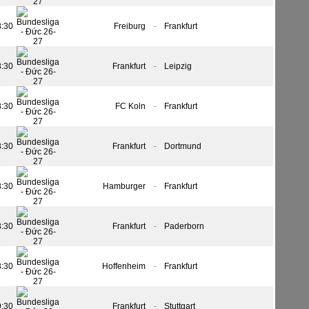
8:30
Freiburg
-
Frankfurt
8:30
Frankfurt
-
Leipzig
8:30
FC Koln
-
Frankfurt
8:30
Frankfurt
-
Dortmund
8:30
Hamburger
-
Frankfurt
8:30
Frankfurt
-
Paderborn
8:30
Hoffenheim
-
Frankfurt
9:30
Frankfurt
-
Stuttgart