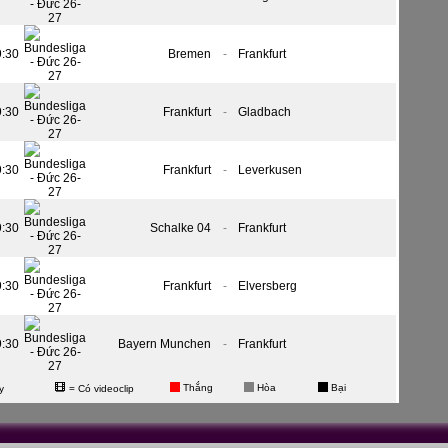
9:30
Bremen
-
Frankfurt
9:30
Frankfurt
-
Gladbach
9:30
Frankfurt
-
Leverkusen
9:30
Schalke 04
-
Frankfurt
9:30
Frankfurt
-
Elversberg
9:30
Bayern Munchen
-
Frankfurt
Thắng
Hòa
Bại
y
= Có videoclip