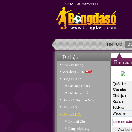
Thứ tư 05/08/2026 23:11
TIN TỨC
D
Dữ liệu
Eintrach
Các Câu lạc bộ
Worldcup 2026
Bóng đá Anh
Quốc tịch
Giải ngoại hạng
Sân nhà
Giải hạng nhất
Chủ tịch
Bóng đá Tây Ban Nha
Địa chỉ
Bóng đá Ý
Tel/Fax
Website
Bóng đá Đức
Lịch thi đấu
Lịch thi đấu
Bảng xếp hạng
Mùa bón