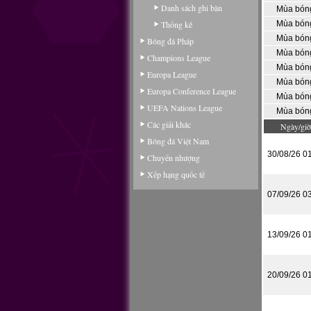
Danh sách ghi bàn
Mùa bón
Thống kê
Mùa bón
Mùa bón
Bóng đá Pháp
Mùa bón
Champions League
Mùa bón
Europa League
Mùa bón
Europa Conference League
Mùa bón
UEFA Nations League
Mùa bón
Các giải khác
Ngày/giờ
Bóng đá Việt Nam
30/08/26 0
Chuyển nhượng
Xếp hạng quốc tế
07/09/26 0
13/09/26 0
20/09/26 0