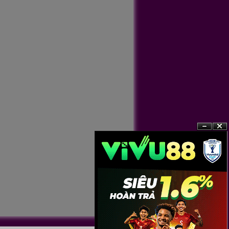
?n
?�ng