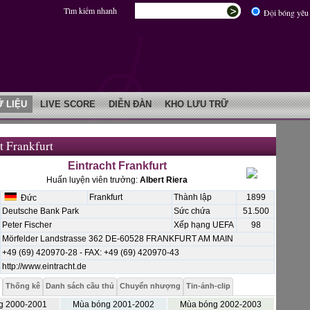
Tìm kiếm nhanh
Đội bóng yêu 
Ữ LIỆU
LIVE SCORE
DIỄN ĐÀN
KHO LƯU TRỮ
t Frankfurt
Eintracht Frankfurt
Huấn luyện viên trưởng:
Albert Riera
Frankfurt
Thành lập
1899
Đức
Deutsche Bank Park
Sức chứa
51.500
Peter Fischer
Xếp hạng UEFA
98
Mörfelder Landstrasse 362 DE-60528 FRANKFURT AM MAIN
+49 (69) 420970-28 - FAX: +49 (69) 420970-43
http://www.eintracht.de
Thống kê
Danh sách cầu thủ
Chuyển nhượng
Tin-ảnh-clip
g 2000-2001
Mùa bóng 2001-2002
Mùa bóng 2002-2003