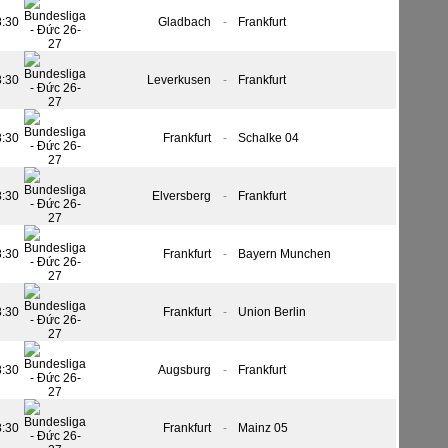
8:30
Gladbach
-
Frankfurt
8:30
Leverkusen
-
Frankfurt
8:30
Frankfurt
-
Schalke 04
8:30
Elversberg
-
Frankfurt
8:30
Frankfurt
-
Bayern Munchen
8:30
Frankfurt
-
Union Berlin
8:30
Augsburg
-
Frankfurt
8:30
Frankfurt
-
Mainz 05