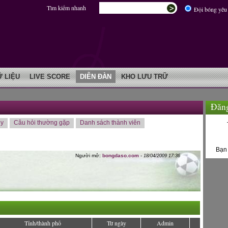
Tìm kiếm nhanh
Đội bóng yêu 
Ữ LIỆU
LIVE SCORE
DIỄN ĐÀN
KHO LƯU TRỮ
Đăn
uy
Câu hỏi thường gặp
Danh sách thành viên
Bạn 
Người mở:
bongdaso.com
-
18/04/2009 17:36
Tỉnh/thành phố
Từ ngày
Admin