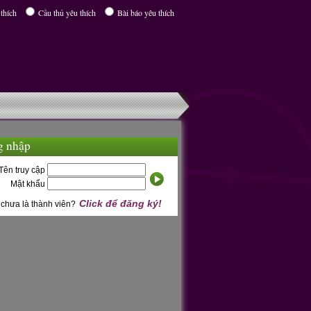
thích
Cầu thủ yêu thích
Bài báo yêu thích
g nhập
Tên truy cập
Mật khẩu
Click để đăng ký!
chưa là thành viên?