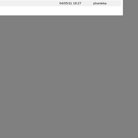
04/05/11 18:27
phanleka