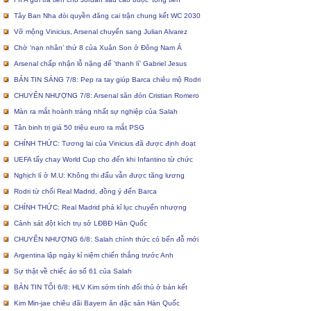
Tây Ban Nha đòi quyền đăng cai trận chung kết WC 2030
Vỡ mộng Vinicius, Arsenal chuyển sang Julian Alvarez
Chờ ‘nạn nhân’ thứ 8 của Xuân Son ở Đông Nam Á
Arsenal chấp nhận lỗ nặng để ‘thanh lí’ Gabriel Jesus
BẢN TIN SÁNG 7/8: Pep ra tay giúp Barca chiêu mộ Rodri
CHUYỂN NHƯỢNG 7/8: Arsenal săn đón Cristian Romero
Màn ra mắt hoành tráng nhất sự nghiệp của Salah
Tân binh trị giá 50 triệu euro ra mắt PSG
CHÍNH THỨC: Tương lai của Vinicius đã được định đoạt
UEFA tẩy chay World Cup cho đến khi Infantino từ chức
Nghịch lí ở M.U: Không thi đấu vẫn được tăng lương
Rodri từ chối Real Madrid, đồng ý đến Barca
CHÍNH THỨC: Real Madrid phá kỉ lục chuyển nhượng
Cảnh sát đột kích trụ sở LĐBĐ Hàn Quốc
CHUYỂN NHƯỢNG 6/8: Salah chính thức có bến đỗ mới
Argentina lập ngày kỉ niệm chiến thắng trước Anh
Sự thật về chiếc áo số 61 của Salah
BẢN TIN TỐI 6/8: HLV Kim sớm tính đối thủ ở bán kết
Kim Min-jae chiêu đãi Bayern ăn đặc sản Hàn Quốc