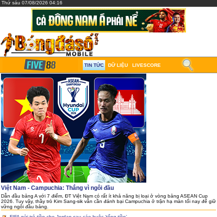
Thứ sáu 07/08/2026 04:16
TIN TỨC
DỮ LIỆU
LIVESCORE
Việt Nam - Campuchia: Thắng vì ngôi đầu
Dẫn đầu bảng A với 7 điểm, ĐT Việt Nam có rất ít khả năng bị loại ở vòng bảng ASEAN Cup
2026. Tuy vậy, thầy trò Kim Sang-sik vẫn cần đánh bại Campuchia ở trận hạ màn tối nay để giữ
vững ngôi đầu bảng.
FIFA gửi trả tiền cho Jordan sau cáo buộc ‘tống tiền’