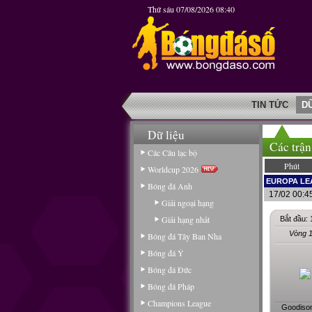
Thứ sáu 07/08/2026 08:40
TIN TỨC
D
Dữ liệu
Các trận
Các Câu lạc bộ
Phút
Worldcup 2026
EUROPA LE
Bóng đá Anh
17/02 00:4
Giải ngoại hạng
Giải hạng nhất
Bắt đầu: 
Vòng 1
Bóng đá Tây Ban Nha
Bóng đá Ý
Bóng đá Đức
Bóng đá Pháp
Champions League
Goodison