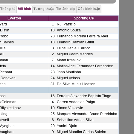
Thống kê
Đội hình
Tường thuật
Tin-ảnh-clip
Góc bình luận
Everton
Sporting CP
ward
1
Rui Patricio
Distin
13
Antonio Souza
 Yobo
78
Fernando Moreira Ferreira Abel
n Baines
18
Leandro Damian Grimi
ille
3
Filipe Daniel Carrico
ill
2
Miguel Pedro Mendes
sman
7
Marat Izmailov
teta
14
Matias Ariel Fernandez Fernandez
Pienaar
28
Joao Moutinho
 Donovan
24
Miguel Veloso
Saha
31
Da Silva Muniz Liedson
Nash
16
Ferreira Alexandre Baptista Tiago
 Coleman
4
Correa Anderson Polga
Bilyaletdinov
10
Simon Vukcevic
sling
25
Marques Alexandre Bruno Pereirinha
dwell
6
Sebastian Adrien Silva
 Ayegbeni
20
Yanick Djalo
Vaughan
9
Miguel Mondim Carlos Saleiro