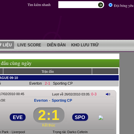
Tìm kiếm nhanh
Đội bóng yêu 
Ữ LIỆU
LIVE SCORE
DIỄN ĐÀN
KHO LƯU TRỮ
 đấu cùng ngày
Trận đấu
AGUE 09-10
5
Everton
2-1
Sporting CP
17/02/2010 00:45
0-3
Lượt về 26/02/2010 03:05:
/16:
Everton
-
Sporting CP
2
:
1
EVE
SPO
Kết thúc
 Park - Liverpool
Trọng tài: Darko Ceferin