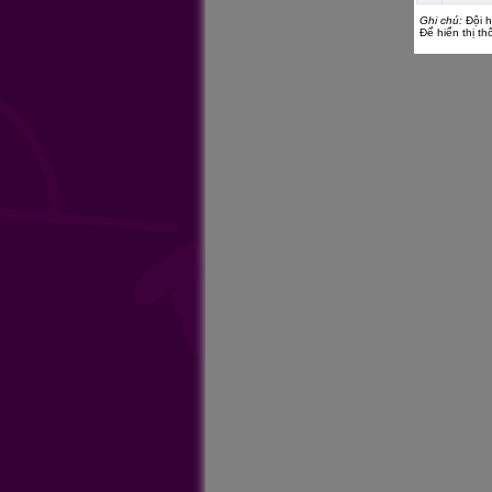
Ghi chú:
Đội h
Để hiển thị thô