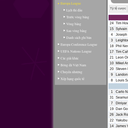
Europa League
Tỷ lệ cược
Lịch thi đấu
Trước vòng bảng
24
Tim Ho
Vòng bảng
15
Sylvain 
Sau vòng bảng
4
Joseph
Danh sách ghi bàn
3
Leighto
Europa Conference League
18
Phil Nev
UEFA Nations League
17
Tim Cah
21
Leon O
Các giải khác
10
Mikel Ar
Bóng đá Việt Nam
20
Steven 
Chuyển nhượng
9
Landon
Xếp hạng quốc tế
8
Louis 
1
Carlo 
31
Seamus
7
Diniyar 
19
Dan Go
26
Jack Ro
22
Yakubu
14
James 