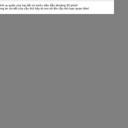
ình ra quân của hai đội có trước trận đấu khoảng 50 phút!
ng tin chi tiết của cầu thủ hãy di con trỏ lên cầu thủ bạn quan tâm!