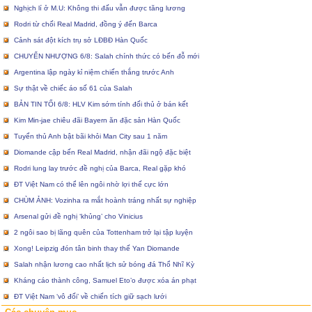
Nghịch lí ở M.U: Không thi đấu vẫn được tăng lương
Rodri từ chối Real Madrid, đồng ý đến Barca
Cảnh sát đột kích trụ sở LĐBĐ Hàn Quốc
CHUYỂN NHƯỢNG 6/8: Salah chính thức có bến đỗ mới
Argentina lập ngày kỉ niệm chiến thắng trước Anh
Sự thật về chiếc áo số 61 của Salah
BẢN TIN TỐI 6/8: HLV Kim sớm tính đối thủ ở bán kết
Kim Min-jae chiêu đãi Bayern ăn đặc sản Hàn Quốc
Tuyển thủ Anh bật bãi khỏi Man City sau 1 năm
Diomande cập bến Real Madrid, nhận đãi ngộ đặc biệt
Rodri lung lay trước đề nghị của Barca, Real gặp khó
ĐT Việt Nam có thể lên ngôi nhờ lợi thế cực lớn
CHÙM ẢNH: Vozinha ra mắt hoành tráng nhất sự nghiệp
Arsenal gửi đề nghị ‘khủng’ cho Vinicius
2 ngôi sao bị lãng quên của Tottenham trở lại tập luyện
Xong! Leipzig đón tân binh thay thế Yan Diomande
Salah nhận lương cao nhất lịch sử bóng đá Thổ Nhĩ Kỳ
Kháng cáo thành công, Samuel Eto’o được xóa án phạt
ĐT Việt Nam ‘vô đối’ về chiến tích giữ sạch lưới