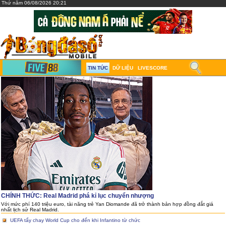
Thứ năm 06/08/2026 20:21
TIN TỨC
DỮ LIỆU
LIVESCORE
CHÍNH THỨC: Real Madrid phá kỉ lục chuyển nhượng
Với mức phí 140 triệu euro, tài năng trẻ Yan Diomande đã trở thành bản hợp đồng đắt giá
nhất lịch sử Real Madrid.
UEFA tẩy chay World Cup cho đến khi Infantino từ chức