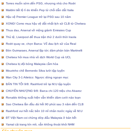
Torres muốn sớm đến PSG, nhượng nhà cho Rodri
Maldini tiết lộ lí do khiến Pep từ chối dẫn dắt Italia
Hậu vệ Premier League trở lại PSG sau 10 năm
XONG! Como mua hậu vệ đắt nhất lịch sử CLB từ Chelsea
Thua đau, Arsenal vỡ mộng giành Emirates Cup
Thủ tệ, Liverpool để thua trận thứ 2 dưới thời Iraola
Rodri quay xe, chọn Barca: Vố đau lịch sử của Real
Đón Guimaraes, Arsenal lập tức đàm phán bán Martinelli
Chelsea hỏi mua nhà vô địch World Cup và UCL
Chelsea bị đội bóng Malaysia cầm hòa
Mourinho chê Bernerdo Silva lười tập luyện
Man City 3-1 Atletico: Ngược dòng ngoạn mục
BẢN TIN TỐI 9/8: Rashford trở lại M.U tập luyện
CHUYỂN NHƯỢNG 9/8: Barca chi 120 triệu cho Alvarez
Ronaldo không xuất hiện vẫn khiến đám cưới náo loạn
Sao Chelsea lần đầu đá hết 90 phút sau 3 năm đến CLB
Rashford vui hết nấc bên 10 mĩ nhân trước ngày về M.U
ĐT Việt Nam coi chừng dớp đấu Malaysia ở bán kết
Yamal cải trang kín mít, vẫn không thoát khỏi NHM