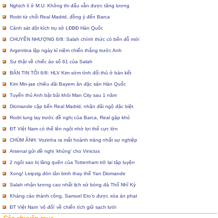
Nghịch lí ở M.U: Không thi đấu vẫn được tăng lương
Rodri từ chối Real Madrid, đồng ý đến Barca
Cảnh sát đột kích trụ sở LĐBĐ Hàn Quốc
CHUYỂN NHƯỢNG 6/8: Salah chính thức có bến đỗ mới
Argentina lập ngày kỉ niệm chiến thắng trước Anh
Sự thật về chiếc áo số 61 của Salah
BẢN TIN TỐI 6/8: HLV Kim sớm tính đối thủ ở bán kết
Kim Min-jae chiêu đãi Bayern ăn đặc sản Hàn Quốc
Tuyển thủ Anh bật bãi khỏi Man City sau 1 năm
Diomande cập bến Real Madrid, nhận đãi ngộ đặc biệt
Rodri lung lay trước đề nghị của Barca, Real gặp khó
ĐT Việt Nam có thể lên ngôi nhờ lợi thế cực lớn
CHÙM ẢNH: Vozinha ra mắt hoành tráng nhất sự nghiệp
Arsenal gửi đề nghị ‘khủng’ cho Vinicius
2 ngôi sao bị lãng quên của Tottenham trở lại tập luyện
Xong! Leipzig đón tân binh thay thế Yan Diomande
Salah nhận lương cao nhất lịch sử bóng đá Thổ Nhĩ Kỳ
Kháng cáo thành công, Samuel Eto’o được xóa án phạt
ĐT Việt Nam ‘vô đối’ về chiến tích giữ sạch lưới