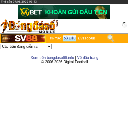
Thứ sáu 07/08/2026 06:43
TIN TỨC
DỮ LIỆU
LIVESCORE
Xem trên bongdaso66.info
|
Về đầu trang
© 2006-2026 Digital Football