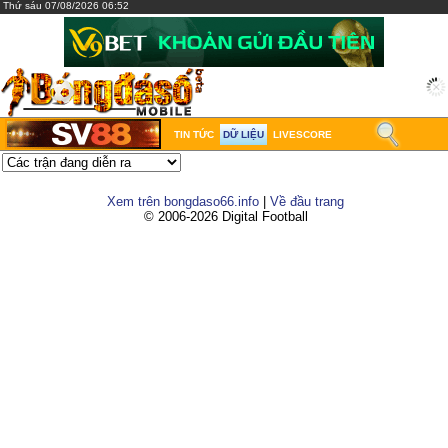
Thứ sáu 07/08/2026 06:52
TIN TỨC
DỮ LIỆU
LIVESCORE
Xem trên bongdaso66.info
|
Về đầu trang
© 2006-2026 Digital Football