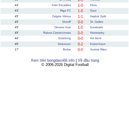
1-0
43'
Inter Escaldes
Flora
1-0
43'
Riga FC
Gyor
1-1
45'
Zalgiris Vilnius
Hajduk Split
0-0
45'
Sheriff
St. Gallen
1-0
45'
Dinamo Kyiv
Karabakh
0-0
45'
Rakow Czestochowa
Hammarby
0-0
44'
Goteborg
AA Gent
0-2
45'
Debrecen
Kobenhavn
0-0
17'
Beitar
Austria Wien
Xem trên bongdaso66.info
|
Về đầu trang
© 2006-2026 Digital Football