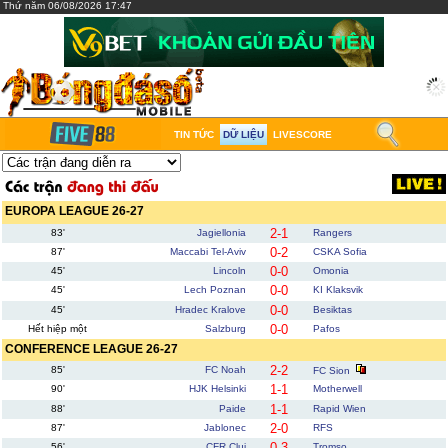
Thứ năm 06/08/2026 17:47
TIN TỨC
DỮ LIỆU
LIVESCORE
EUROPA LEAGUE 26-27
2-1
83'
Jagiellonia
Rangers
0-2
87'
Maccabi Tel-Aviv
CSKA Sofia
0-0
45'
Lincoln
Omonia
0-0
45'
Lech Poznan
KI Klaksvik
0-0
45'
Hradec Kralove
Besiktas
0-0
Hết hiệp một
Salzburg
Pafos
CONFERENCE LEAGUE 26-27
2-2
85'
FC Noah
FC Sion
1-1
90'
HJK Helsinki
Motherwell
1-1
88'
Paide
Rapid Wien
2-0
87'
Jablonec
RFS
0-3
56'
CFR Cluj
Tromso