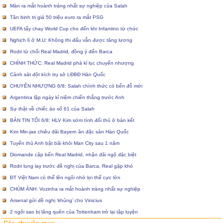
Màn ra mắt hoành tráng nhất sự nghiệp của Salah
Tân binh trị giá 50 triệu euro ra mắt PSG
UEFA tẩy chay World Cup cho đến khi Infantino từ chức
Nghịch lí ở M.U: Không thi đấu vẫn được tăng lương
Rodri từ chối Real Madrid, đồng ý đến Barca
CHÍNH THỨC: Real Madrid phá kỉ lục chuyển nhượng
Cảnh sát đột kích trụ sở LĐBĐ Hàn Quốc
CHUYỂN NHƯỢNG 6/8: Salah chính thức có bến đỗ mới
Argentina lập ngày kỉ niệm chiến thắng trước Anh
Sự thật về chiếc áo số 61 của Salah
BẢN TIN TỐI 6/8: HLV Kim sớm tính đối thủ ở bán kết
Kim Min-jae chiêu đãi Bayern ăn đặc sản Hàn Quốc
Tuyển thủ Anh bật bãi khỏi Man City sau 1 năm
Diomande cập bến Real Madrid, nhận đãi ngộ đặc biệt
Rodri lung lay trước đề nghị của Barca, Real gặp khó
ĐT Việt Nam có thể lên ngôi nhờ lợi thế cực lớn
CHÙM ẢNH: Vozinha ra mắt hoành tráng nhất sự nghiệp
Arsenal gửi đề nghị ‘khủng’ cho Vinicius
2 ngôi sao bị lãng quên của Tottenham trở lại tập luyện