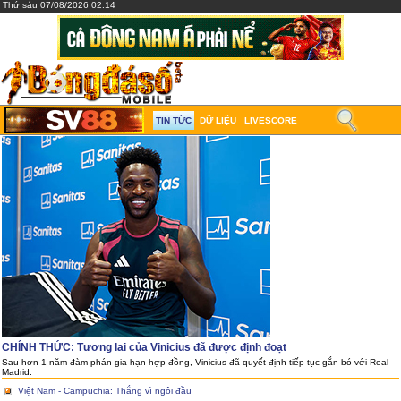
Thứ sáu 07/08/2026 02:14
TIN TỨC
DỮ LIỆU
LIVESCORE
CHÍNH THỨC: Tương lai của Vinicius đã được định đoạt
Sau hơn 1 năm đàm phán gia hạn hợp đồng, Vinicius đã quyết định tiếp tục gắn bó với Real
Madrid.
Việt Nam - Campuchia: Thắng vì ngôi đầu