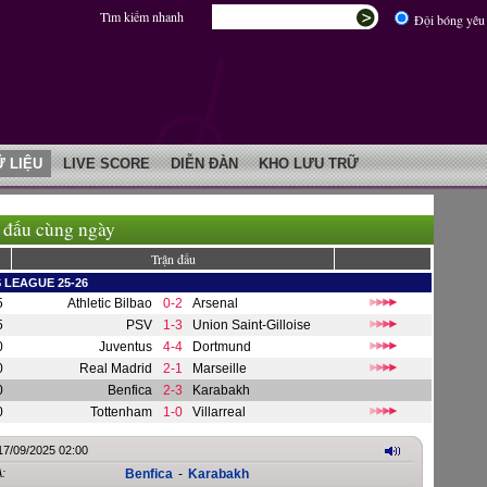
Tìm kiếm nhanh
Đội bóng yêu 
Ữ LIỆU
LIVE SCORE
DIỄN ĐÀN
KHO LƯU TRỮ
 đấu cùng ngày
Trận đấu
 LEAGUE 25-26
5
Athletic Bilbao
0-2
Arsenal
5
PSV
1-3
Union Saint-Gilloise
0
Juventus
4-4
Dortmund
0
Real Madrid
2-1
Marseille
0
Benfica
2-3
Karabakh
0
Tottenham
1-0
Villarreal
17/09/2025 02:00
:
Benfica
-
Karabakh