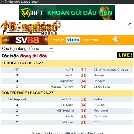
Thứ năm 06/08/2026 16:04
TIN TỨC
DỮ LIỆU
LIVESCORE
EUROPA LEAGUE 26-27
0-1
47'
KuPS
CS Universitatea Craiova
0-0
3'
Lincoln
Omonia
0-0
3'
Jagiellonia
Rangers
0-0
3'
Maccabi Tel-Aviv
CSKA Sofia
CONFERENCE LEAGUE 26-27
1-0
Hết hiệp một
Inter Turku
Vaduz
0-0
3'
FC Noah
FC Sion
0-0
2'
HJK Helsinki
Motherwell
0-0
2'
Paide
Rapid Wien
0-0
2'
Jablonec
RFS
Xem trên bongdaso66.info
|
Về đầu trang