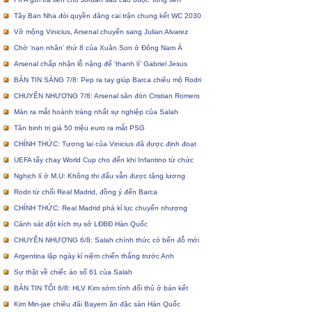
Tây Ban Nha đòi quyền đăng cai trận chung kết WC 2030
Vỡ mộng Vinicius, Arsenal chuyển sang Julian Alvarez
Chờ ‘nạn nhân’ thứ 8 của Xuân Son ở Đông Nam Á
Arsenal chấp nhận lỗ nặng để ‘thanh lí’ Gabriel Jesus
BẢN TIN SÁNG 7/8: Pep ra tay giúp Barca chiêu mộ Rodri
CHUYỂN NHƯỢNG 7/8: Arsenal săn đón Cristian Romero
Màn ra mắt hoành tráng nhất sự nghiệp của Salah
Tân binh trị giá 50 triệu euro ra mắt PSG
CHÍNH THỨC: Tương lai của Vinicius đã được định đoạt
UEFA tẩy chay World Cup cho đến khi Infantino từ chức
Nghịch lí ở M.U: Không thi đấu vẫn được tăng lương
Rodri từ chối Real Madrid, đồng ý đến Barca
CHÍNH THỨC: Real Madrid phá kỉ lục chuyển nhượng
Cảnh sát đột kích trụ sở LĐBĐ Hàn Quốc
CHUYỂN NHƯỢNG 6/8: Salah chính thức có bến đỗ mới
Argentina lập ngày kỉ niệm chiến thắng trước Anh
Sự thật về chiếc áo số 61 của Salah
BẢN TIN TỐI 6/8: HLV Kim sớm tính đối thủ ở bán kết
Kim Min-jae chiêu đãi Bayern ăn đặc sản Hàn Quốc