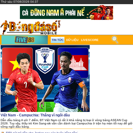
Thứ sáu 07/08/2026 04:37
TIN TỨC
DỮ LIỆU
LIVESCORE
Việt Nam - Campuchia: Thắng vì ngôi đầu
Dẫn đầu bảng A với 7 điểm, ĐT Việt Nam có rất ít khả năng bị loại ở vòng bảng ASEAN Cup
2026. Tuy vậy, thầy trò Kim Sang-sik vẫn cần đánh bại Campuchia ở trận hạ màn tối nay để giữ
vững ngôi đầu bảng.
FIFA gửi trả tiền cho Jordan sau cáo buộc ‘tống tiền’