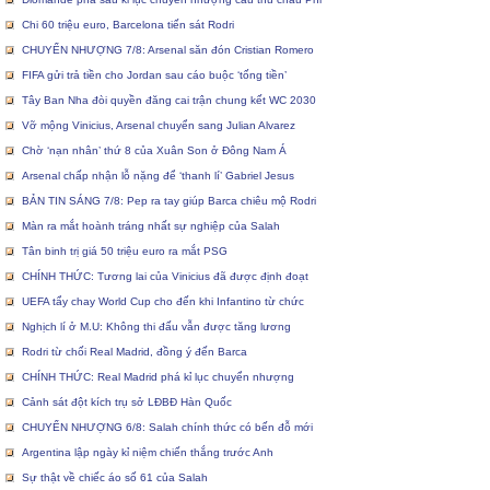
Chi 60 triệu euro, Barcelona tiến sát Rodri
CHUYỂN NHƯỢNG 7/8: Arsenal săn đón Cristian Romero
FIFA gửi trả tiền cho Jordan sau cáo buộc ‘tống tiền’
Tây Ban Nha đòi quyền đăng cai trận chung kết WC 2030
Vỡ mộng Vinicius, Arsenal chuyển sang Julian Alvarez
Chờ ‘nạn nhân’ thứ 8 của Xuân Son ở Đông Nam Á
Arsenal chấp nhận lỗ nặng để ‘thanh lí’ Gabriel Jesus
BẢN TIN SÁNG 7/8: Pep ra tay giúp Barca chiêu mộ Rodri
Màn ra mắt hoành tráng nhất sự nghiệp của Salah
Tân binh trị giá 50 triệu euro ra mắt PSG
CHÍNH THỨC: Tương lai của Vinicius đã được định đoạt
UEFA tẩy chay World Cup cho đến khi Infantino từ chức
Nghịch lí ở M.U: Không thi đấu vẫn được tăng lương
Rodri từ chối Real Madrid, đồng ý đến Barca
CHÍNH THỨC: Real Madrid phá kỉ lục chuyển nhượng
Cảnh sát đột kích trụ sở LĐBĐ Hàn Quốc
CHUYỂN NHƯỢNG 6/8: Salah chính thức có bến đỗ mới
Argentina lập ngày kỉ niệm chiến thắng trước Anh
Sự thật về chiếc áo số 61 của Salah