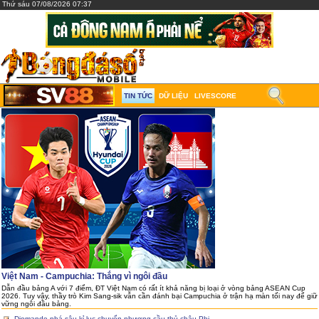
Thứ sáu 07/08/2026 07:37
TIN TỨC
DỮ LIỆU
LIVESCORE
Việt Nam - Campuchia: Thắng vì ngôi đầu
Dẫn đầu bảng A với 7 điểm, ĐT Việt Nam có rất ít khả năng bị loại ở vòng bảng ASEAN Cup
2026. Tuy vậy, thầy trò Kim Sang-sik vẫn cần đánh bại Campuchia ở trận hạ màn tối nay để giữ
vững ngôi đầu bảng.
Diomande phá sâu kỉ lục chuyển nhượng cầu thủ châu Phi